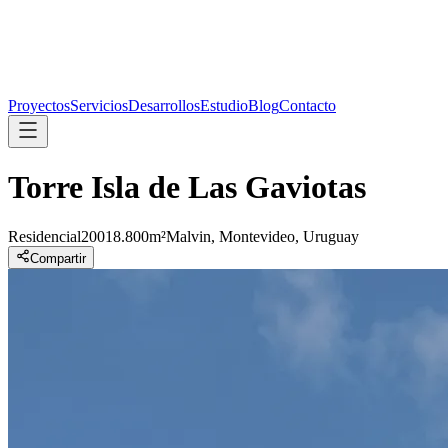
Proyectos
Servicios
Desarrollos
Estudio
Blog
Contacto
Torre Isla de Las Gaviotas
Residencial
2001
8.800m²
Malvin, Montevideo, Uruguay
Compartir