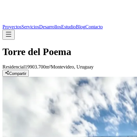
Proyectos
Servicios
Desarrollos
Estudio
Blog
Contacto
Torre del Poema
Residencial
1990
3.700m²
Montevideo, Uruguay
Compartir