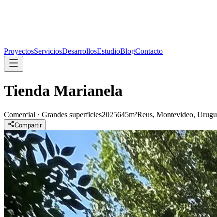
Proyectos
Servicios
Desarrollos
Estudio
Blog
Contacto
Tienda Marianela
Comercial · Grandes superficies
2025
645m²
Reus, Montevideo, Urug
Compartir