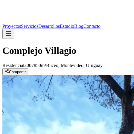
Proyectos
Servicios
Desarrollos
Estudio
Blog
Contacto
Complejo Villagio
Residencial
2007
850m²
Buceo, Montevideo, Uruguay
Compartir