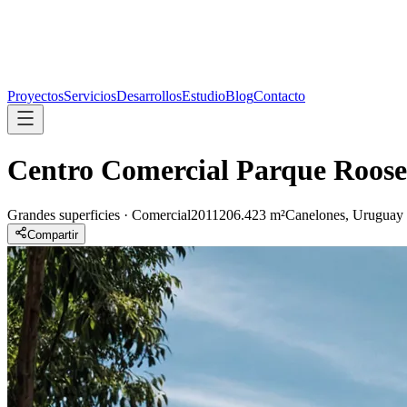
Proyectos
Servicios
Desarrollos
Estudio
Blog
Contacto
Centro Comercial Parque Roose
Grandes superficies · Comercial
2011
206.423 m²
Canelones, Uruguay
Compartir