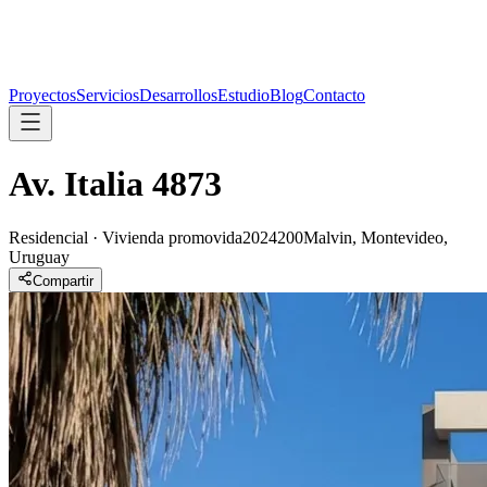
Proyectos
Servicios
Desarrollos
Estudio
Blog
Contacto
Av. Italia 4873
Residencial · Vivienda promovida
2024
200
Malvin, Montevideo,
Uruguay
Compartir