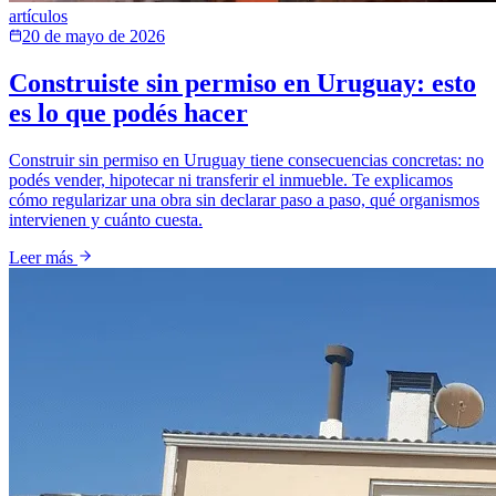
artículos
20 de mayo de 2026
Construiste sin permiso en Uruguay: esto
es lo que podés hacer
Construir sin permiso en Uruguay tiene consecuencias concretas: no
podés vender, hipotecar ni transferir el inmueble. Te explicamos
cómo regularizar una obra sin declarar paso a paso, qué organismos
intervienen y cuánto cuesta.
Leer más