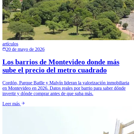
artículos
20 de mayo de 2026
Los barrios de Montevideo donde más
sube el precio del metro cuadrado
Cordón, Parque Batlle y Malvín lideran la valorización inmobiliaria
en Montevideo en 2026. Datos reales por barrio para saber dónde
invertir y dónde comprar antes de que suba más.
Leer más