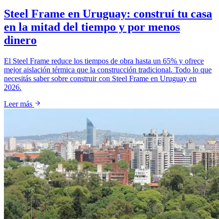
Steel Frame en Uruguay: construí tu casa
en la mitad del tiempo y por menos
dinero
El Steel Frame reduce los tiempos de obra hasta un 65% y ofrece
mejor aislación térmica que la construcción tradicional. Todo lo que
necesitás saber sobre construir con Steel Frame en Uruguay en
2026.
Leer más