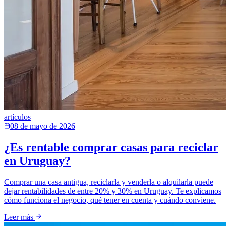
artículos
08 de mayo de 2026
¿Es rentable comprar casas para reciclar
en Uruguay?
Comprar una casa antigua, reciclarla y venderla o alquilarla puede
dejar rentabilidades de entre 20% y 30% en Uruguay. Te explicamos
cómo funciona el negocio, qué tener en cuenta y cuándo conviene.
Leer más