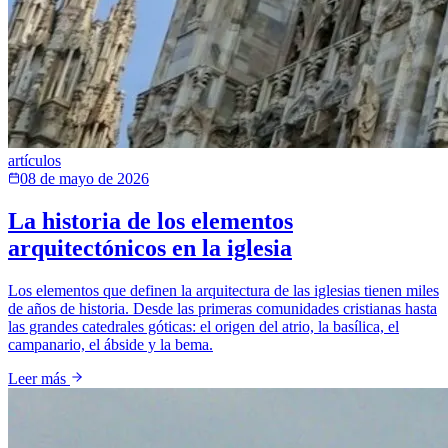
artículos
08 de mayo de 2026
La historia de los elementos
arquitectónicos en la iglesia
Los elementos que definen la arquitectura de las iglesias tienen miles
de años de historia. Desde las primeras comunidades cristianas hasta
las grandes catedrales góticas: el origen del atrio, la basílica, el
campanario, el ábside y la bema.
Leer más