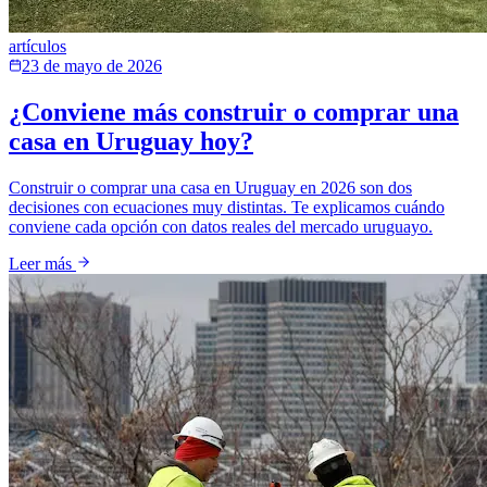
artículos
23 de mayo de 2026
¿Conviene más construir o comprar una
casa en Uruguay hoy?
Construir o comprar una casa en Uruguay en 2026 son dos
decisiones con ecuaciones muy distintas. Te explicamos cuándo
conviene cada opción con datos reales del mercado uruguayo.
Leer más