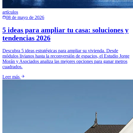
artículos
08 de mayo de 2026
5 ideas para ampliar tu casa: soluciones y
tendencias 2026
Descubra 5 ideas estratégicas para ampliar su vivienda. Desde
módulos livianos hasta la reconversión de espacios, el Estudio Jorge
Morán y Asociados analiza las mejores opciones para ganar metros
cuadrados.
Leer más