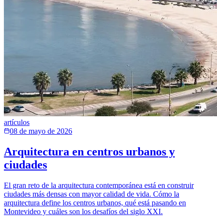
artículos
08 de mayo de 2026
Arquitectura en centros urbanos y
ciudades
El gran reto de la arquitectura contemporánea está en construir
ciudades más densas con mayor calidad de vida. Cómo la
arquitectura define los centros urbanos, qué está pasando en
Montevideo y cuáles son los desafíos del siglo XXI.