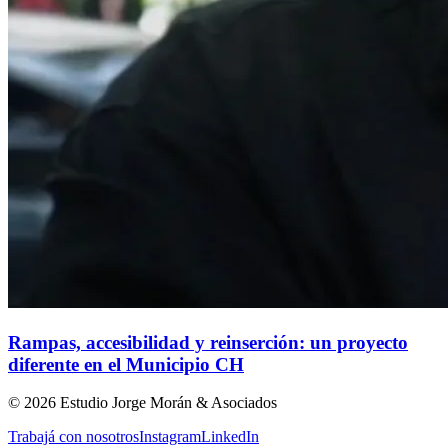
Rampas, accesibilidad y reinserción: un proyecto
diferente en el Municipio CH
©
2026
Estudio Jorge Morán & Asociados
Trabajá con nosotros
Instagram
LinkedIn