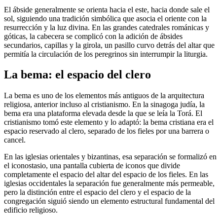
El ábside generalmente se orienta hacia el este, hacia donde sale el
sol, siguiendo una tradición simbólica que asocia el oriente con la
resurrección y la luz divina. En las grandes catedrales románicas y
góticas, la cabecera se complicó con la adición de ábsides
secundarios, capillas y la girola, un pasillo curvo detrás del altar que
permitía la circulación de los peregrinos sin interrumpir la liturgia.
La bema: el espacio del clero
La bema es uno de los elementos más antiguos de la arquitectura
religiosa, anterior incluso al cristianismo. En la sinagoga judía, la
bema era una plataforma elevada desde la que se leía la Torá. El
cristianismo tomó este elemento y lo adaptó: la bema cristiana era el
espacio reservado al clero, separado de los fieles por una barrera o
cancel.
En las iglesias orientales y bizantinas, esa separación se formalizó en
el iconostasio, una pantalla cubierta de iconos que divide
completamente el espacio del altar del espacio de los fieles. En las
iglesias occidentales la separación fue generalmente más permeable,
pero la distinción entre el espacio del clero y el espacio de la
congregación siguió siendo un elemento estructural fundamental del
edificio religioso.