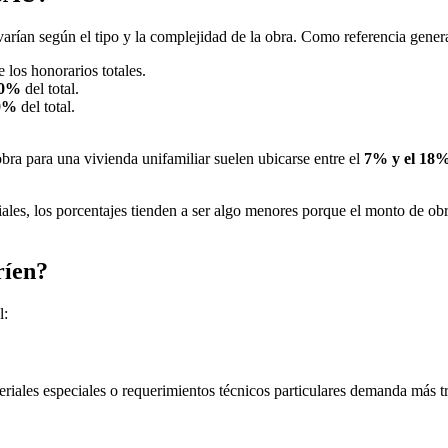
arían según el tipo y la complejidad de la obra. Como referencia genera
 los honorarios totales.
30%
del total.
50%
del total.
bra para una vivienda unifamiliar suelen ubicarse entre el
7% y el 18% 
iales, los porcentajes tienden a ser algo menores porque el monto de ob
ríen?
l:
iales especiales o requerimientos técnicos particulares demanda más tra