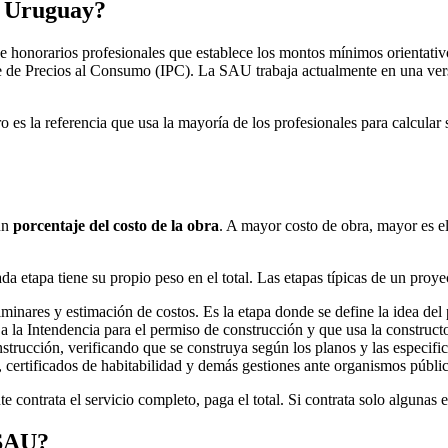
en Uruguay?
honorarios profesionales que establece los montos mínimos orientativos p
e de Precios al Consumo (IPC). La SAU trabaja actualmente en una versi
ro es la referencia que usa la mayoría de los profesionales para calcula
un
porcentaje del costo de la obra
. A mayor costo de obra, mayor es e
da etapa tiene su propio peso en el total. Las etapas típicas de un proy
minares y estimación de costos. Es la etapa donde se define la idea del
 la Intendencia para el permiso de construcción y que usa la constructor
nstrucción, verificando que se construya según los planos y las especifi
 certificados de habitabilidad y demás gestiones ante organismos públi
nte contrata el servicio completo, paga el total. Si contrata solo alguna
 SAU?